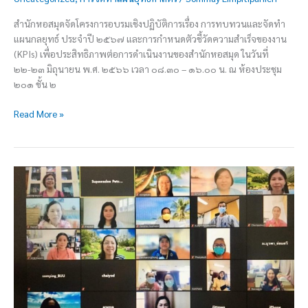
สำนักหอสมุดจัดโครงการอบรมเชิงปฏิบัติการเรื่อง การทบทวนและจัดทำ
แผนกลยุทธ์ ประจำปี ๒๕๖๗ และการกำหนดตัวชี้วัดความสำเร็จของงาน
(KPIs) เพื่อประสิทธิภาพต่อการดำเนินงานของสำนักหอสมุด ในวันที่
๒๒-๒๓ มิถุนายน พ.ศ. ๒๕๖๖ เวลา ๐๘.๓๐ – ๑๖.๐๐ น. ณ ห้องประชุม
๒๐๑ ชั้น ๒
Read More »
สำนัก
หอ
สมุด
รับ
การ
ตรวจ
ประเมิน
คุณภาพ
การ