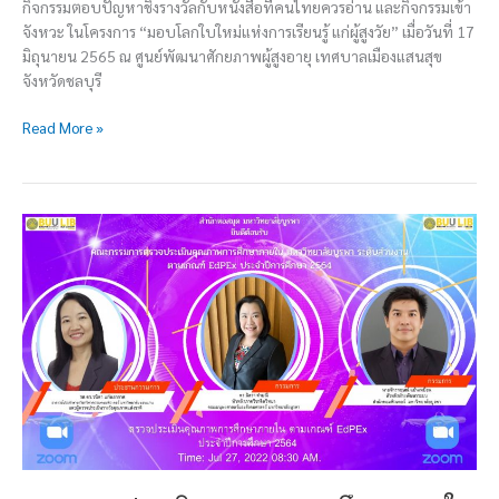
กิจกรรมตอบปัญหาชิงรางวัลกับหนังสือที่คนไทยควรอ่าน และกิจกรรมเข้า
จังหวะ ในโครงการ “มอบโลกใบใหม่แห่งการเรียนรู้ แก่ผู้สูงวัย” เมื่อวันที่ 17
มิถุนายน 2565 ณ ศูนย์พัฒนาศักยภาพผู้สูงอายุ เทศบาลเมืองแสนสุข
จังหวัดชลบุรี
Read More »
การ
ตรวจ
ประเมิน
คุณภาพ
การ
ศึกษา
ภายใน
ระดับ
ส่วน
งาน
ปี
การ