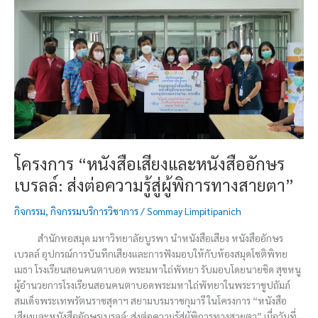
เสียง
และ
หนังสือ
อักษร
เบรลล์:
ส่ง
ต่อ
ความ
รู้
สู่
โครงการ “หนังสือเสียงและหนังสืออักษร
ผู้
เบรลล์: ส่งต่อความรู้สู่ผู้พิการทางสายตา”
พิการ
ทาง
กิจกรรม
,
กิจกรรมบริการวิชาการ
/
Sommay Limpitipanich
สายตา”
สำนักหอสมุด มหาวิทยาลัยบูรพา นำหนังสือเสียง หนังสืออักษร
เบรลล์ อุปกรณ์การบันทึกเสียงและการฟังมอบให้กับห้องสมุดโชติพิทย
เมธา โรงเรียนสอนคนตาบอด พระมหาไถ่พัทยา รับมอบโดยนายชิด สุขหนู
ผู้อำนวยการโรงเรียนสอนคนตาบอดพระมหาไถ่พัทยาในพระราชูปถัมภ์
สมเด็จพระเทพรัตนราชสุดาฯ สยามบรมราชกุมารี ในโครงการ “หนังสือ
เสียงและหนังสืออักษรเบรลล์: ส่งต่อความรู้สู่ผู้พิการทางสายตา” เมื่อวันที่