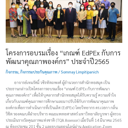
EdPEx
กับ
การ
พัฒนา
คุณภาพ
องค์กร”
ประจำ
ปี2565
โครงการอบรมเรื่อง “เกณฑ์ EdPEx กับการ
พัฒนาคุณภาพองค์กร” ประจำปี2565
กิจกรรม
,
กิจกรรมประกันคุณภาพ
/
Sommay Limpitipanich
อาจารย์เหมรัศมิ์ วชิรหัตถพงศ์ ผู้อำนวยการสำนักหอสมุด เป็น
ประธานกล่าวเปิดโครงการอบรมเรื่อง “เกณฑ์ EdPEx กับการพัฒนา
คุณภาพองค์กร” เพื่อให้บุคลากรสำนักหอสมุดได้รับความรู้ ความเข้าใจ
เกี่ยวกับเกณฑ์คุณภาพการศึกษาและมาปรับใช้กับการพัฒนาคุณภาพ
องค์กรเพื่อการดำเนินการที่เป็นเลิศ (EdPEx) โดยวิทยากร ดร.เวธกา กลิ่น
วิชิต รองคณบดีฝ่ายบริหาร คณะแพทยศาสตร์ มหาวิทยาลัยบูรพา ผู้ตรวจ
ประเมินรางวัลคุณภาพแห่งชาติ (TQA Assessor) เมื่อวันที่ 14 มีนาคม 2565
ณ ห้องประชุม 201 ชั้น 2 และอบรมออนไลน์ผ่าน Application Zoom