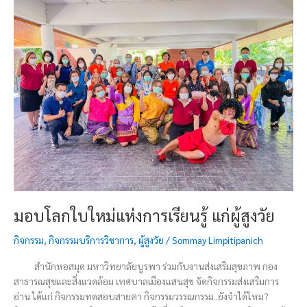
โลก
ใบ
ใหม่
แห่ง
การ
เรียน
รู้
แก่
ผู้
สูง
วัย
มอบโลกใบใหม่แห่งการเรียนรู้ แก่ผู้สูงวัย
กิจกรรม
,
กิจกรรมบริการวิชาการ
,
ผู้สูงวัย
/
Sommay Limpitipanich
สำนักหอสมุด มหาวิทยาลัยบูรพา ร่วมกับงานส่งเสริมสุขภาพ กอง
สาธารณสุขและสิ่งแวดล้อม เทศบาลเมืองแสนสุข จัดกิจกรรมส่งเสริมการ
อ่าน ได้แก่ กิจกรรมทดสอบสายตา กิจกรรมวรรณกรรม..ยังจำได้ไหม?