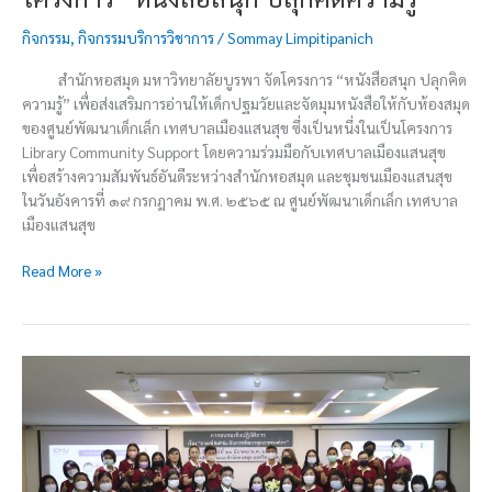
กิจกรรม
,
กิจกรรมบริการวิชาการ
/
Sommay Limpitipanich
สำนักหอสมุด มหาวิทยาลัยบูรพา จัดโครงการ “หนังสือสนุก ปลุกคิด
ความรู้” เพื่อส่งเสริมการอ่านให้เด็กปฐมวัยและจัดมุมหนังสือให้กับห้องสมุด
ของศูนย์พัฒนาเด็กเล็ก เทศบาลเมืองแสนสุข ซึ่งเป็นหนึ่งในเป็นโครงการ
Library Community Support โดยความร่วมมือกับเทศบาลเมืองแสนสุข
เพื่อสร้างความสัมพันธ์อันดีระหว่างสำนักหอสมุด และชุมชนเมืองแสนสุข
ในวันอังคารที่ ๑๙ กรกฎาคม พ.ศ. ๒๕๖๕ ณ ศูนย์พัฒนาเด็กเล็ก เทศบาล
เมืองแสนสุข
Read More »
โครงการ
อบรม
เรื่อง
“เกณฑ์
EdPEx
กับ