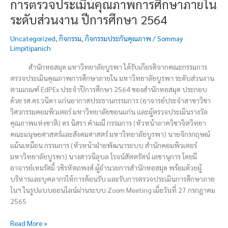
การตรวจประเมินคุณภาพการศึกษาภายใน
ศึกษา
ระดับส่วนงาน ปีการศึกษา 2564
2564
Uncategorized
,
กิจกรรม
,
กิจกรรมประกันคุณภาพ
/
Sommay
Limpitipanich
สำนักหอสมุด มหาวิทยาลัยบูรพา ได้รับเกียรติจากคณะกรรมการ
ตรวจประเมินคุณภาพการศึกษาภายใน มหาวิทยาลัยบูรพา ระดับส่วนงาน
ตามเกณฑ์ EdPEx ประจำปีการศึกษา 2564 ของสำนักหอสมุด ประกอบ
ด้วย รศ.ดร.วนิดา แก่นอากาศ​ประธานกรรมการ (อาจารย์ประจำสาขาวิชา
วิศวกรรมคอมพิวเตอร์ มหาวิทยาลัยขอนแก่น และผู้ตรวจประเมินรางวัล
คุณภาพแห่งชาติ) ดร.นิสรา คำมณี ​กรรมการ (หัวหน้าภาควิชาจิตวิทยา
คณะมนุษยศาสตร์และสังคมศาสตร์ มหาวิทยาลัยบูรพา) นายจักรกฤษณ์
แม้นเหมือน ​กรรมการ (หัวหน้าฝ่ายพัฒนาระบบ สำนักคอมพิวเตอร์
มหาวิทยาลัยบูรพา) นางสาวนิลุบล โรจน์สัตตรัตน์ เลขานุการ โดยมี
อาจารย์เหมรัศมิ์ วชิรหัตถพงศ์ ผู้อำนวยการสำนักหอสมุด พร้อมด้วยผู้
บริหารและบุคลากรให้การต้อนรับ และรับการตรวจประเมินการศึกษาภาย
ในฯ ในรูปแบบออนไลน์ผ่านระบบ Zoom Meeting เมื่อวันที่ 27 กรกฎาคม
2565
Read More »