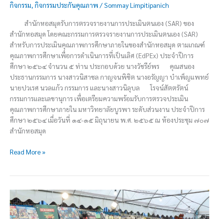
กิจกรรม
,
กิจกรรมประกันคุณภาพ
/
Sommay Limpitipanich
สำนักหอสมุดรับการตรวจรายงานการประเมินตนเอง (SAR) ของ
สำนักหอสมุด โดยคณะกรรมการตรวจรายงานการประเมินตนเอง (SAR)
สำหรับการประเมินคุณภาพการศึกษาภายในของสำนักหอสมุด ตามเกณฑ์
คุณภาพการศึกษาเพื่อการดำเนินการที่เป็นเลิศ (EdPEx) ประจำปีการ
ศึกษา ๒๕๖๔ จำนวน ๕ ท่าน ประกอบด้วย นางวัชรีย์พร คุณสนอง
ประธานกรรมการ นางสาวนิสาชล กาญจนพิชิต นางอรัญญา บำเพ็ญแพทย์
นายปวเรศ นวลแก้ว กรรมการ และนางสาวนิลุบล โรจน์สัตตรัตน์
กรรมการและเลขานุการ เพื่อเตรียมความพร้อมรับการตรวจประเมิน
คุณภาพการศึกษาภายใน มหาวิทยาลัยบูรพา ระดับส่วนงาน ประจำปีการ
ศึกษา ๒๕๖๔ เมื่อวันที่ ๑๔-๑๕ มิถุนายน พ.ศ. ๒๕๖๕ ณ ห้องประชุม ๗๐๗
สำนักหอสมุด
Read More »
งาน
สัปดาห์
ห้อง